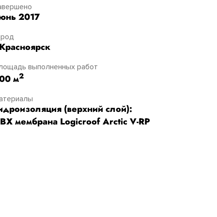
авершено
юнь 2017
ород
.Красноярск
лощадь выполненных работ
2
00 м
атериалы
идроизоляция (верхний слой):
ВХ мембрана Logicroof Arctic V-RP