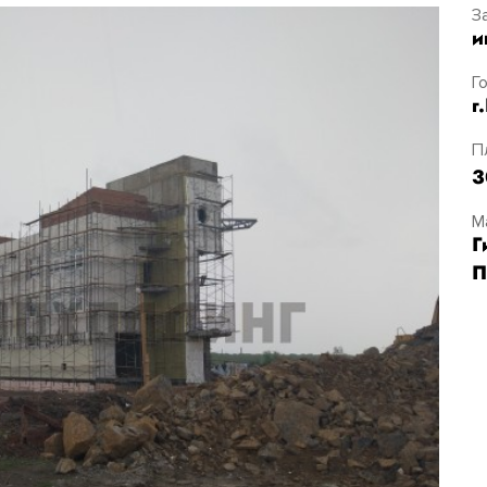
З
и
Г
г
П
3
М
Г
П